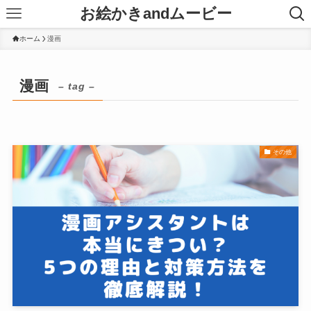
お絵かきandムービー
ホーム
漫画
漫画
– tag –
その他